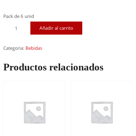
Pack de 6 unid
Agua
Añadir al carrito
con
Gas
500
Categoría:
Bebidas
ml.
cantidad
Productos relacionados