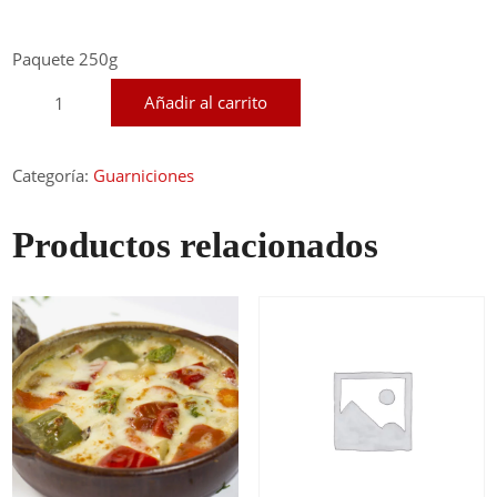
Paquete 250g
Bolitas
Añadir al carrito
de
Mandioca
cantidad
Categoría:
Guarniciones
Productos relacionados