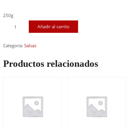
250g
Salsa
Añadir al carrito
Roja
chica
cantidad
Categoría:
Salsas
Productos relacionados