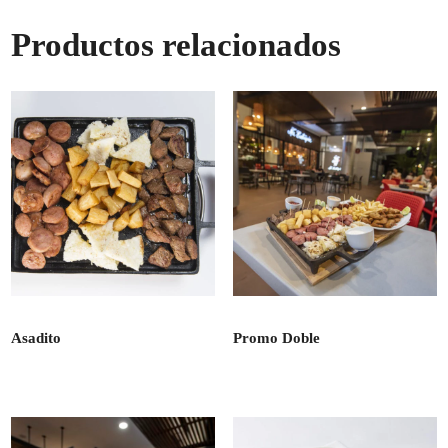
cheddar
y
Productos relacionados
papas
fritas
cantidad
Asadito
Promo Doble