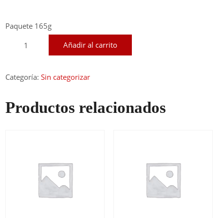
Paquete 165g
Masa
Añadir al carrito
Mbeyu
chica
cantidad
Categoría:
Sin categorizar
Productos relacionados